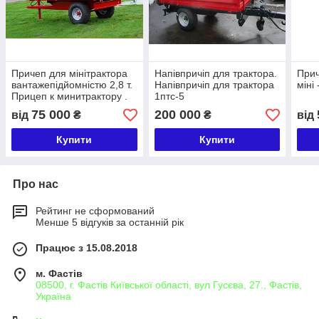
Причеп для мінітрактора
Напівпричіп для трактора.
Прич
вантажепідйомністю 2,8 т.
Напівпричіп для трактора
міні
Прицеп к минитрактору .
1птс-5
Вантажність 2.8т
75 000
200 000
від
₴
₴
від
Купити
Купити
Про нас
Рейтинг не сформований
Менше 5 відгуків за останній рік
Працює з 15.08.2018
м. Фастів
08500, г. Фастів Київської області, вул Гусєва, 27., Фастів,
Україна